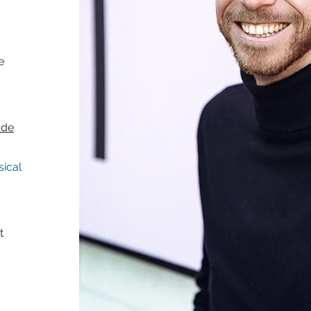
ne
.de
ical
t