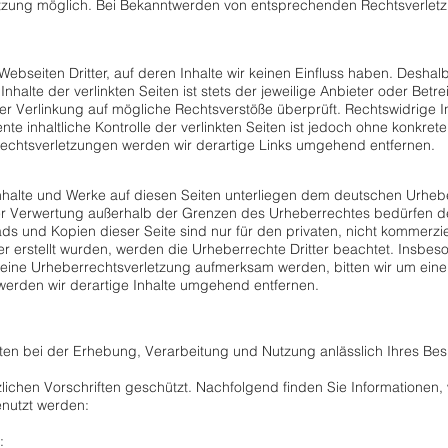
etzung möglich. Bei Bekanntwerden von entsprechenden Rechtsverletz
ebseiten Dritter, auf deren Inhalte wir keinen Einfluss haben. Deshal
alte der verlinkten Seiten ist stets der jeweilige Anbieter oder Betrei
er Verlinkung auf mögliche Rechtsverstöße überprüft. Rechtswidrige 
te inhaltliche Kontrolle der verlinkten Seiten ist jedoch ohne konkre
Rechtsverletzungen werden wir derartige Links umgehend entfernen.
Inhalte und Werke auf diesen Seiten unterliegen dem deutschen Urheber
er Verwertung außerhalb der Grenzen des Urheberrechtes bedürfen de
ads und Kopien dieser Seite sind nur für den privaten, nicht kommerzi
ber erstellt wurden, werden die Urheberrechte Dritter beachtet. Insbes
f eine Urheberrechtsverletzung aufmerksam werden, bitten wir um ein
erden wir derartige Inhalte umgehend entfernen.
n bei der Erhebung, Verarbeitung und Nutzung anlässlich Ihres Bes
ichen Vorschriften geschützt. Nachfolgend finden Sie Informationen
enutzt werden:
: