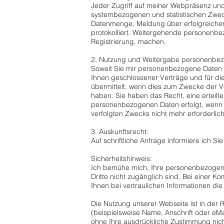
Jeder Zugriff auf meiner Webpräsenz und j
systembezogenen und statistischen Zweck
Datenmenge, Meldung über erfolgreiche
protokolliert. Weitergehende personenbe
Registrierung, machen.
2. Nutzung und Weitergabe personenbez
Soweit Sie mir personenbezogene Daten z
Ihnen geschlossener Verträge und für di
übermittelt, wenn dies zum Zwecke der Ve
haben. Sie haben das Recht, eine erteilte
personenbezogenen Daten erfolgt, wenn S
verfolgten Zwecks nicht mehr erforderlic
3. Auskunftsrecht:
Auf schriftliche Anfrage informiere ich S
Sicherheitshinweis:
Ich bemühe mich, Ihre personenbezogene
Dritte nicht zugänglich sind. Bei einer K
Ihnen bei vertraulichen Informationen d
Die Nutzung unserer Webseite ist in de
(beispielsweise Name, Anschrift oder eMai
ohne Ihre ausdrückliche Zustimmung nic