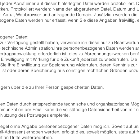
eder Abruf einer auf dieser hinterlegten Datei werden protokolliert. 
en. Protokolliert werden: Name der abgerufenen Datei, Datum und U
n Abruf, Webbrowser und anfragende Domain. Zusätzlich werden die
zogene Daten werden nur erfasst, wenn Sie diese Angaben freiwillig,
ogener Daten:
ur Verfügung gestellt haben, verwende ich diese nur zu Beantwortung
e technische Administration.Ihre personenbezogenen Daten werden an
rtragsabwicklung erforderlich ist, dies zu Abrechnungszwecken benöti
 Einwilligung mit Wirkung für die Zukunft jederzeit zu wiederrufen. D
ie Ihre Einwilligung zur Speicherung widerrufen, deren Kenntnis zur 
h ist oder deren Speicherung aus sonstigen rechtlichen Gründen unzulä
ie gern über die zu Ihrer Person gespeicherten Daten.
n Daten durch entsprechende technische und organisatorische Möglic
ommunikation per Email kann die vollständige Datensicherheit von mir 
ie Nutzung des Postweges empfehle.
r Regel ohne Angabe personenbezogener Daten möglich. Soweit auf 
l-Adressen) erhoben werden, erfolgt dies, soweit möglich, stets auf f
ht an Dritte weitergegeben.